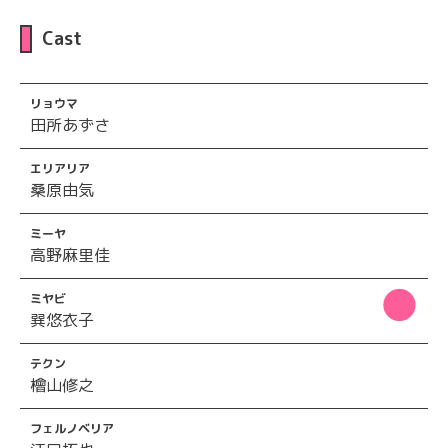
Cast
リョウマ
田所あずさ
エリアリア
桑原由気
ミーヤ
高野麻里佳
ミヤビ
巽悠衣子
テクン
檜山修之
フェルノベリア