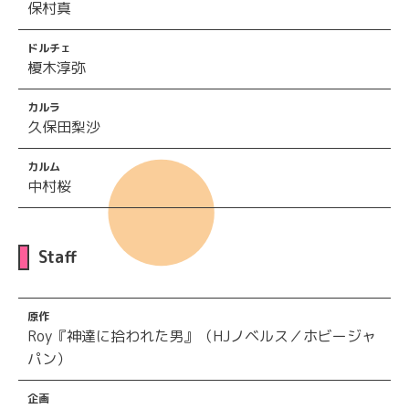
保村真
ドルチェ
榎木淳弥
カルラ
久保田梨沙
カルム
中村桜
Staff
原作
Roy『神達に拾われた男』（HJノベルス／ホビージャ
パン）
企画