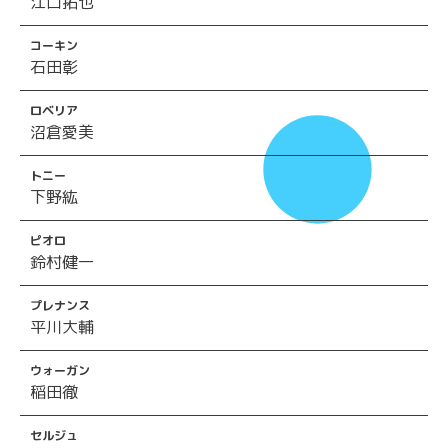
江口拓也
コーキン
石田彰
ロベリア
沼倉愛美
トニー
下野紘
ピオロ
鈴村健一
プレナンス
平川大輔
ウォーガン
稲田徹
セルジュ