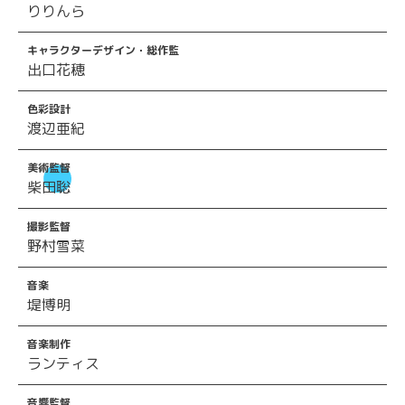
りりんら
キャラクターデザイン・総作監
出口花穂
色彩設計
渡辺亜紀
美術監督
柴田聡
撮影監督
野村雪菜
音楽
堤博明
音楽制作
ランティス
音響監督