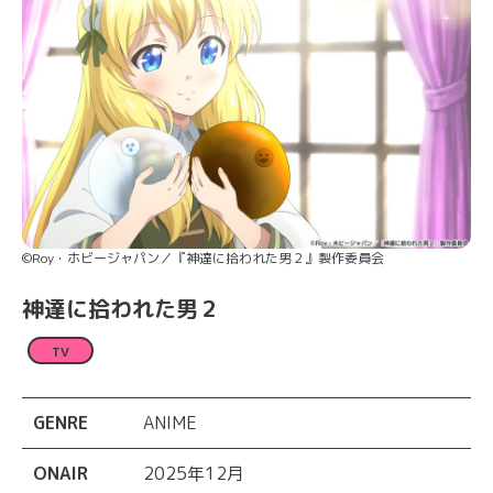
©Roy・ホビージャパン／『神達に拾われた男２』製作委員会
神達に拾われた男２
TV
GENRE
ANIME
ONAIR
2025年12月