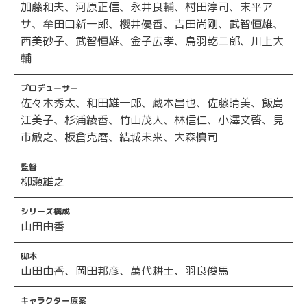
加藤和夫、河原正信、永井良輔、村田淳司、末平ア
サ、牟田口新一郎、櫻井優香、吉田尚剛、武智恒雄、
西美砂子、武智恒雄、金子広孝、鳥羽乾二郎、川上大
輔
プロデューサー
佐々木秀太、和田雄一郎、蔵本昌也、佐藤晴美、飯島
江美子、杉浦綾香、竹山茂人、林信仁、小澤文啓、見
市敏之、板倉克磨、結城未来、大森慎司
監督
柳瀬雄之
シリーズ構成
山田由香
脚本
山田由香、岡田邦彦、萬代耕士、羽良俊馬
キャラクター原案