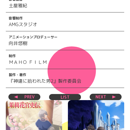
土屋雅紀
音響制作
AMGスタジオ
アニメーションプロデューサー
向井悠樹
制作
ＭＡＨＯ ＦＩＬＭ
製作・著作
『神達に拾われた男2』製作委員会
PREV
NEXT
LIST