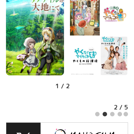
1 / 2
2
/
5