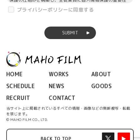
の認識と取組みを徹底させることにより、個人情報の保護
プライバシーポリシーに同意する
を推進いたします。
個人情報の管理
SUBMIT
当社は、お客様の個人情報を正確かつ最新の状態に保ち、
個人情報への不正アクセス・紛失・破損・改ざん・漏洩な
どを防止するため、セキュリティシステムの維持・管理体
制の整備・社員教育の徹底等の必要な措置を講じ、安全対
策を実施し個人情報の厳重な管理を行ないます。
個人情報の利用目的
HOME
WORKS
ABOUT
本ウェブサイトでは、お客様からのお問い合わせ時に、お
SCHEDULE
NEWS
GOODS
名前、e-mailアドレス等の個人情報をご登録いただく場合
がございますが、これらの個人情報はご提供いただく際の
RECRUIT
CONTACT
目的以外では利用いたしません。
お客様からお預かりした個人情報は、当社からのご連絡や
当サイト上に掲載されているすべての情報・画像などの無断複写・転載
業務のご案内、ご質問に対する回答として、電子メールや
を禁じます。
資料のご送付に利用いたします。
© MAHO FILM CO., LTD.
個人情報の第三者への開示・提供の禁止
当社は、お客様よりお預かりした個人情報を適切に管理
BACK TO TOP